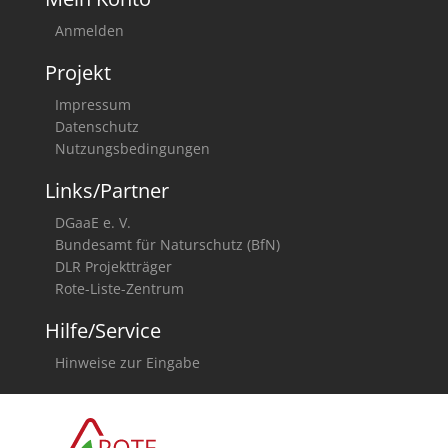
Anmelden
Projekt
Impressum
Datenschutz
Nutzungsbedingungen
Links/Partner
DGaaE e. V.
Bundesamt für Naturschutz (BfN)
DLR Projektträger
Rote-Liste-Zentrum
Hilfe/Service
Hinweise zur Eingabe