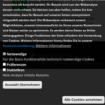
besonders oft besucht werden. Ihr Besuch wird von der Webanalyse
derzeit nicht erfasst. Sie können uns aber helfen, indem Sie hier
entscheiden, dass Ihr Besuch auf unseren Seiten anonymisiert
Dieses Projekt wird gefördert durch das Bundesamt für
mitgezählt werden darf. Die Webanalyse verbessert unsere
Naturschutz (BfN) mit Mitteln des Bundesministeriums
Möglichkeiten, unseren Internetauftritt im Sinne unserer Nutzerinnen
für Umwelt, Klimaschutz, Naturschutz und nukleare
und Nutzer weiter zu optimieren. Es werden keine Daten an Dritte
Sicherheit.
weitergegeben. Einige Funktionen der Seite erfordern die Verwendung
von Cookies. Weitere Informationen hierzu finden Sie in unserer
Weitere Informationen
Datenschutzerklärung
.
Copyright 2026 · Rote-Liste-Zentrum
Notwendige
Hosting durch
Rote-Liste-Zentrum
Für die Basis-Funktionalität technisch notwendige Cookies
INDICIA
The open source wildlife recording toolkit
Präferenzen
Statistiken
Web-Analyse mittels Matomo
Auswahl übernehmen
Alle Cookies annehmen