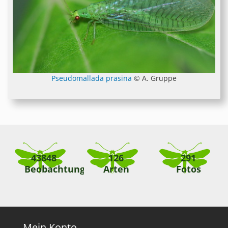
Pseudomallada prasina
© A. Gruppe
43848
126
291
Beobachtungen
Arten
Fotos
Mein Konto