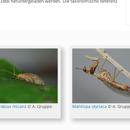
v-Datei heruntergeladen werden. Die taxonomische Referenz
obius micans
© A. Gruppe
Mantispa styriaca
© A. Grup