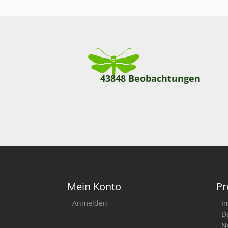
43848 Beobachtungen
Mein Konto
Pr
Anmelden
I
D
N