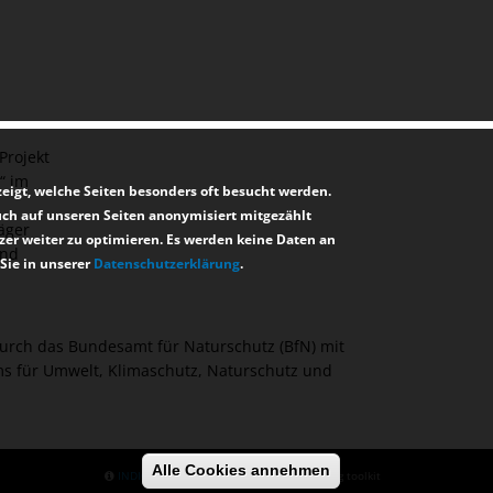
Projekt
“ im
igt, welche Seiten besonders oft besucht werden.
such auf unseren Seiten anonymisiert mitgezählt
äger
zer weiter zu optimieren. Es werden keine Daten an
und
Sie in unserer
Datenschutzerklärung
.
durch das Bundesamt für Naturschutz (BfN) mit
s für Umwelt, Klimaschutz, Naturschutz und
Alle Cookies annehmen
Zustimmung zurü
INDICIA
The open source wildlife recording toolkit